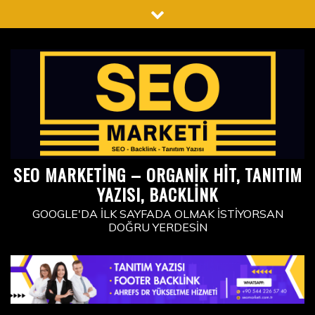
Skip
to
content
SEO MARKETING – ORGANIK HIT, TANITIM
YAZISI, BACKLINK
GOOGLE'DA İLK SAYFADA OLMAK İSTIYORSAN
DOĞRU YERDESIN