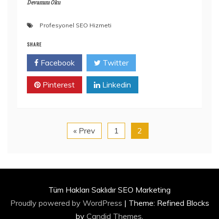
Devamını Oku
Profesyonel SEO Hizmeti
SHARE
Facebook
Twitter
Pinterest
Linkedin
« Prev
1
2
Tüm Hakları Saklıdır SEO Marketing
Proudly powered by WordPress
|
Theme: Refined Blocks
by
Candid Themes
.