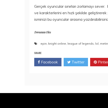
Gerçek oyuncular sınırları zorlamayı sever.
ve karakterlerini en hızlı şekilde geliştirerek
isminizi bu oyuncular arasına yazdırabilirsi
Devamını Oku
epin
,
knight online
,
league of legends
,
lol
,
meti
SHARE
Facebook
Twitter
Pinte