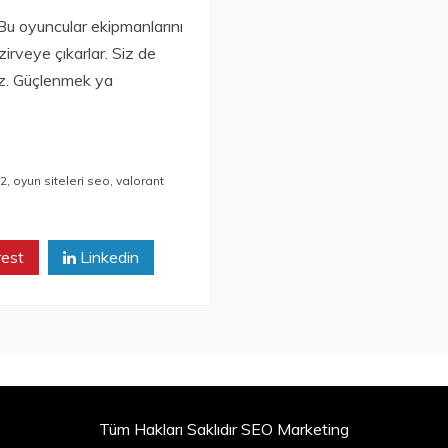
 Bu oyuncular ekipmanlarını
 zirveye çıkarlar. Siz de
niz. Güçlenmek ya
n2
,
oyun siteleri seo
,
valorant
rest
Linkedin
Tüm Hakları Saklıdır SEO Marketing