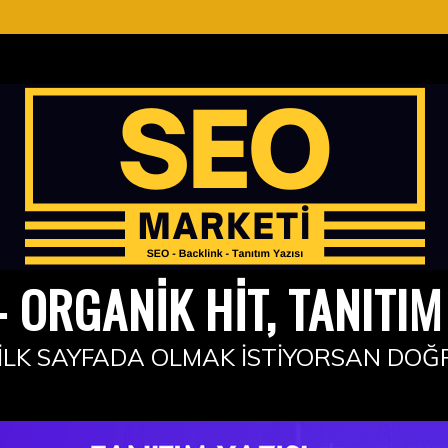
 ORGANIK HIT, TANITIM 
İLK SAYFADA OLMAK İSTIYORSAN DOĞ