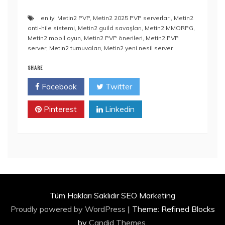
en iyi Metin2 PVP
,
Metin2 2025 PVP serverları
,
Metin2
anti-hile sistemi
,
Metin2 guild savaşları
,
Metin2 MMORPG
,
Metin2 mobil oyun
,
Metin2 PVP önerileri
,
Metin2 PVP
server
,
Metin2 turnuvaları
,
Metin2 yeni nesil server
SHARE
Facebook
Twitter
Pinterest
Linkedin
Tüm Hakları Saklıdır SEO Marketing
Proudly powered by WordPress
|
Theme: Refined Blocks
by
Candid Themes
.