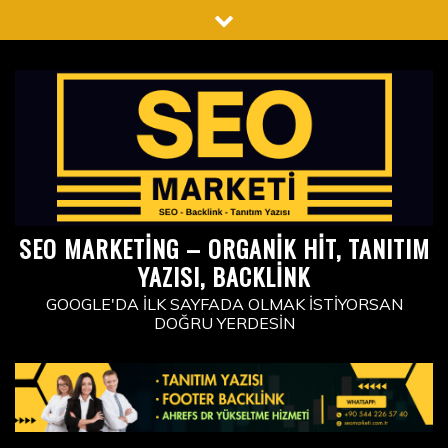
Skip
to
content
SEO MARKETING – ORGANIK HIT, TANITIM
YAZISI, BACKLINK
GOOGLE'DA İLK SAYFADA OLMAK İSTIYORSAN
DOĞRU YERDESIN