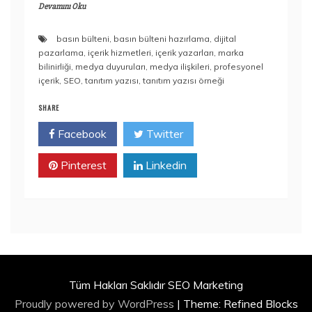
Devamını Oku
basın bülteni
,
basın bülteni hazırlama
,
dijital
pazarlama
,
içerik hizmetleri
,
içerik yazarları
,
marka
bilinirliği
,
medya duyuruları
,
medya ilişkileri
,
profesyonel
içerik
,
SEO
,
tanıtım yazısı
,
tanıtım yazısı örneği
SHARE
Facebook
Twitter
Pinterest
Linkedin
Tüm Hakları Saklıdır SEO Marketing
Proudly powered by WordPress
|
Theme: Refined Blocks