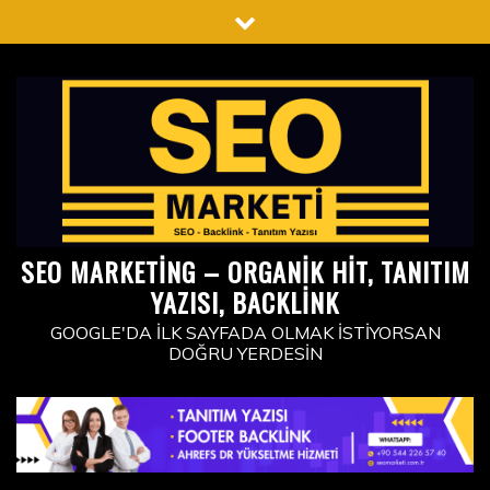
Skip
to
content
SEO MARKETING – ORGANIK HIT, TANITIM
YAZISI, BACKLINK
GOOGLE'DA İLK SAYFADA OLMAK İSTIYORSAN
DOĞRU YERDESIN