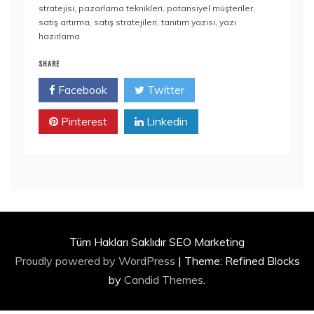
stratejisi
,
pazarlama teknikleri
,
potansiyel müşteriler
,
satış artırma
,
satış stratejileri
,
tanıtım yazısı
,
yazı
hazırlama
SHARE
Facebook
Twitter
Pinterest
Linkedin
Tüm Hakları Saklıdır SEO Marketing
Proudly powered by WordPress
|
Theme: Refined Blocks
by
Candid Themes
.