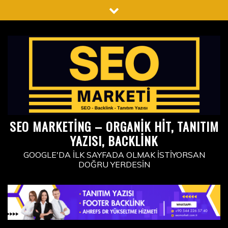
Skip
to
content
SEO MARKETING – ORGANIK HIT, TANITIM
YAZISI, BACKLINK
GOOGLE'DA İLK SAYFADA OLMAK İSTIYORSAN
DOĞRU YERDESIN