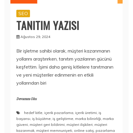
SEO
TANITIM YAZISI
Ağustos 29, 2024
Bir işletme sahibi olarak, müşteri kazanmanın
yollarını araştırırken, tanıtım yazılarının gücünü
keşfettim. İşimi daha geniş kitlelere tanıtmanın
ve yeni müşteriler edinmenin en etkili
yollarından biri
Devamını Oku
hedef kitle
,
içerik pazarlama
,
içerik üretimi
,
iş
başarısı
,
iş büyütme
,
iş geliştirme
,
marka bilinirliği
,
marka
güveni
,
müşteri geri bildirimi
,
müşteri ilişkileri
,
müşteri
kazanmak
,
müşteri memnuniyeti
,
online satış
,
pazarlama