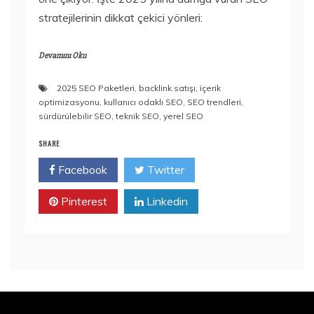
stratejilerinin dikkat çekici yönleri:
Devamını Oku
2025 SEO Paketleri
,
backlink satışı
,
içerik
optimizasyonu
,
kullanıcı odaklı SEO
,
SEO trendleri
,
sürdürülebilir SEO
,
teknik SEO
,
yerel SEO
SHARE
Facebook
Twitter
Pinterest
Linkedin