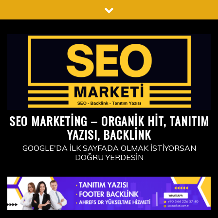
Skip
to
content
SEO MARKETING – ORGANIK HIT, TANITIM
YAZISI, BACKLINK
GOOGLE'DA İLK SAYFADA OLMAK İSTIYORSAN
DOĞRU YERDESIN