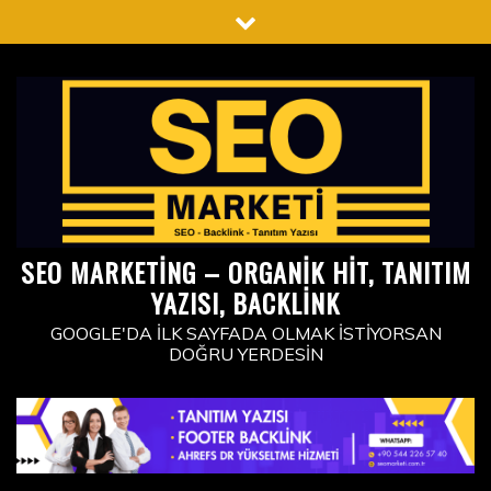
Skip
to
content
SEO MARKETING – ORGANIK HIT, TANITIM
YAZISI, BACKLINK
GOOGLE'DA İLK SAYFADA OLMAK İSTIYORSAN
DOĞRU YERDESIN