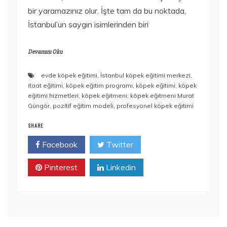
bir yaramazınız olur. İşte tam da bu noktada,
İstanbul’un saygın isimlerinden biri
Devamını Oku
evde köpek eğitimi
,
İstanbul köpek eğitimi merkezi
,
itaat eğitimi
,
köpek eğitim programı
,
köpek eğitimi
,
köpek
eğitimi hizmetleri
,
köpek eğitmeni
,
köpek eğitmeni Murat
Güngör
,
pozitif eğitim modeli
,
profesyonel köpek eğitimi
SHARE
Facebook
Twitter
Pinterest
Linkedin