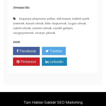
Devamını Oku
başarıya ulaşmanın yolları
,
etik başarı
,
kaliteli içerik
üretmek
,
kararlı olmak
,
kitle oluşturmak
,
özgün olmak
,
sabırlı olmak
,
samimi olmak
,
sürekli gelişim
,
vazgeçmemek
,
zirveye çıkmak
SHARE
Facebook
Twitter
Pinterest
Linkedin
Tüm Hakları Saklıdır SEO Marketing