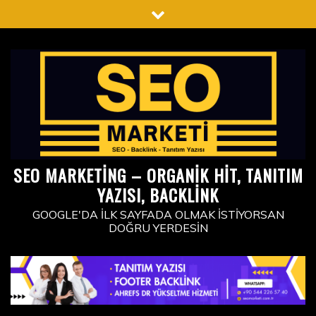
Skip
to
content
SEO MARKETING – ORGANIK HIT, TANITIM
YAZISI, BACKLINK
GOOGLE'DA İLK SAYFADA OLMAK İSTIYORSAN
DOĞRU YERDESIN