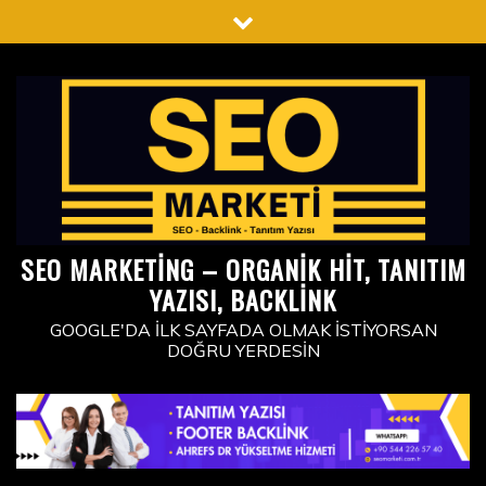
Skip
to
content
SEO MARKETING – ORGANIK HIT, TANITIM
YAZISI, BACKLINK
GOOGLE'DA İLK SAYFADA OLMAK İSTIYORSAN
DOĞRU YERDESIN