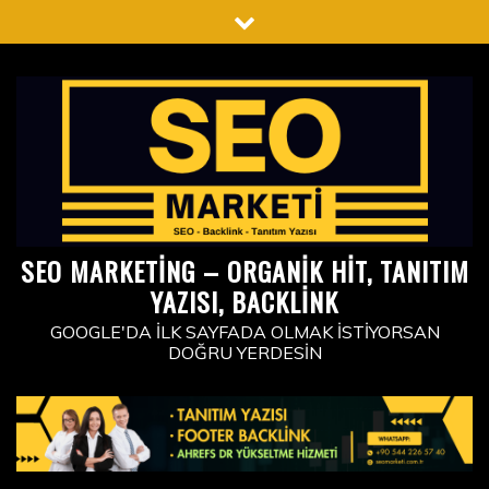
Skip
to
content
SEO MARKETING – ORGANIK HIT, TANITIM
YAZISI, BACKLINK
GOOGLE'DA İLK SAYFADA OLMAK İSTIYORSAN
DOĞRU YERDESIN