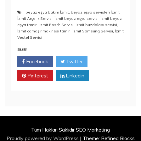
beyaz eşya bakım İzmit
,
beyaz eşya servisleri İzmit
,
İzmit Arçelik Servisi
,
İzmit beyaz eşya servisi
,
İzmit beyaz
eşya tamiri
,
İzmit Bosch Servisi
,
İzmit buzdolabı servisi
,
İzmit çamaşır makinesi tamiri
,
İzmit Samsung Servisi
,
İzmit
Vestel Servisi
SHARE
Facebook
Twitter
Pinterest
Linkedin
Tüm Hakları Saklıdır SEO Marketing
Proudly powered by WordPress
|
Theme: Refined Blocks