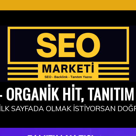
 ORGANIK HIT, TANITIM 
İLK SAYFADA OLMAK İSTIYORSAN DOĞ