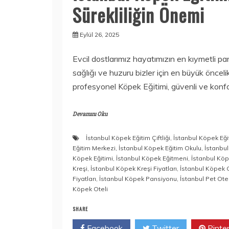
Sürekliliğin Önemi
Eylül 26, 2025
Evcil dostlarımız hayatımızın en kıymetli parç
sağlığı ve huzuru bizler için en büyük öncelik
profesyonel Köpek Eğitimi, güvenli ve konfo
Devamını Oku
İstanbul Köpek Eğitim Çiftliği
,
İstanbul Köpek Eğit
Eğitim Merkezi
,
İstanbul Köpek Eğitim Okulu
,
İstanbu
Köpek Eğitimi
,
İstanbul Köpek Eğitmeni
,
İstanbul Kö
Kreşi
,
İstanbul Köpek Kreşi Fiyatları
,
İstanbul Köpek O
Fiyatları
,
İstanbul Köpek Pansiyonu
,
İstanbul Pet Otel
Köpek Oteli
SHARE
Facebook
Twitter
Pinte