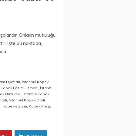
alarıdır. Onların mutluluğu,
tir. İşte bu noktada,
rlu
im Fiyatları
,
İstanbul Köpek
l Köpek Eğitim Uzmanı
,
İstanbul
pek Huzurevi
,
İstanbul Köpek
teli
,
İstanbul Köpek Oteli
i
,
köpek eğitimi
,
Köpek Kreşi
,
rest
Linkedin