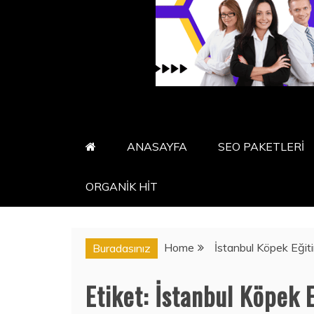
ANASAYFA
SEO PAKETLERİ
ORGANİK HİT
Home
İstanbul Köpek Eğiti
Buradasınız
Etiket:
İstanbul Köpek E