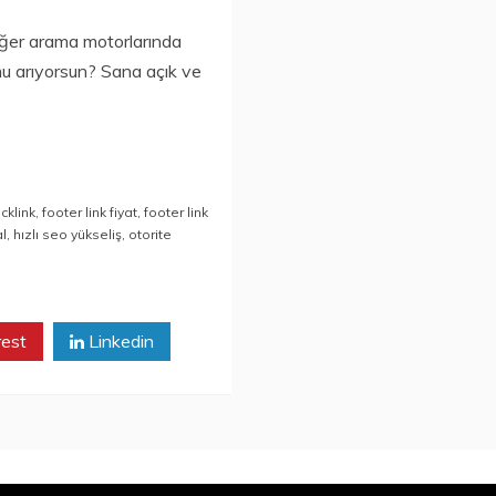
er arama motorlarında
mu arıyorsun? Sana açık ve
cklink
,
footer link fiyat
,
footer link
al
,
hızlı seo yükseliş
,
otorite
rest
Linkedin