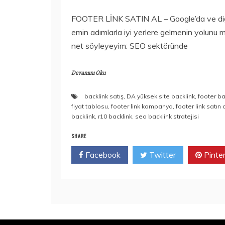
FOOTER LİNK SATIN AL – Google’da ve diğ
emin adımlarla iyi yerlere gelmenin yolunu 
net söyleyeyim: SEO sektöründe
Devamını Oku
backlink satış
,
DA yüksek site backlink
,
footer ba
fiyat tablosu
,
footer link kampanya
,
footer link satın 
backlink
,
r10 backlink
,
seo backlink stratejisi
SHARE
Facebook
Twitter
Pinte