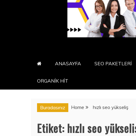
ANASAYFA
SEO PAKETLERİ
ORGANİK HİT
Home
hızlı seo yükseliş
Buradasınız
Etiket:
hızlı seo yükseli