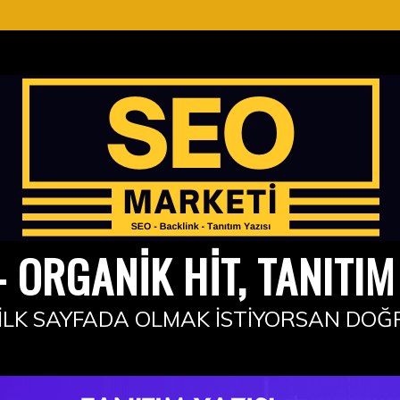
 ORGANIK HIT, TANITIM 
İLK SAYFADA OLMAK İSTIYORSAN DOĞ