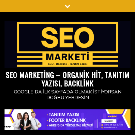
Skip
to
content
SEO MARKETING – ORGANIK HIT, TANITIM
YAZISI, BACKLINK
GOOGLE'DA İLK SAYFADA OLMAK İSTIYORSAN
DOĞRU YERDESIN