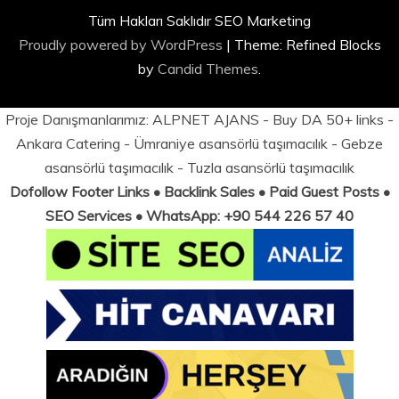
Tüm Hakları Saklıdır SEO Marketing
Proudly powered by WordPress
|
Theme: Refined Blocks
by
Candid Themes
.
Proje Danışmanlarımız:
ALPNET AJANS
- Buy DA 50+ links -
Ankara Catering
-
Ümraniye asansörlü taşımacılık
-
Gebze
asansörlü taşımacılık
-
Tuzla asansörlü taşımacılık
Dofollow Footer Links • Backlink Sales • Paid Guest Posts •
SEO Services • WhatsApp: +90 544 226 57 40