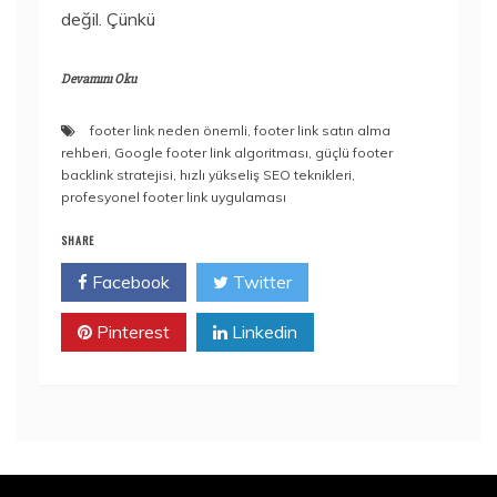
değil. Çünkü
Devamını Oku
footer link neden önemli
,
footer link satın alma
rehberi
,
Google footer link algoritması
,
güçlü footer
backlink stratejisi
,
hızlı yükseliş SEO teknikleri
,
profesyonel footer link uygulaması
SHARE
Facebook
Twitter
Pinterest
Linkedin