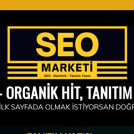
 ORGANIK HIT, TANITIM 
İLK SAYFADA OLMAK İSTIYORSAN DOĞ