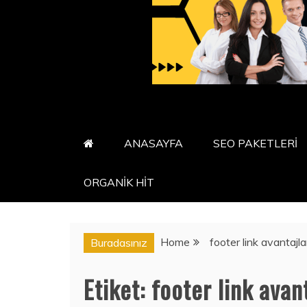
ANASAYFA
SEO PAKETLERİ
ORGANİK HİT
Home
footer link avantajla
Buradasınız
Etiket:
footer link avant