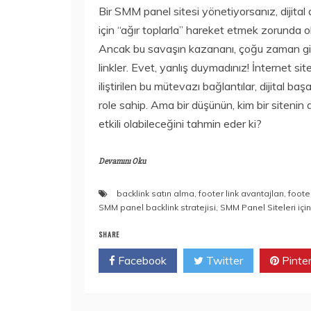
Bir SMM panel sitesi yönetiyorsanız, dijita
için “ağır toplarla” hareket etmek zorunda 
Ancak bu savaşın kazananı, çoğu zaman gizl
linkler. Evet, yanlış duymadınız! İnternet sit
iliştirilen bu mütevazı bağlantılar, dijital b
role sahip. Ama bir düşünün, kim bir sitenin d
etkili olabileceğini tahmin eder ki?
Devamını Oku
backlink satın alma
,
footer link avantajları
,
foote
SMM panel backlink stratejisi
,
SMM Panel Siteleri için
SHARE
Facebook
Twitter
Pinte