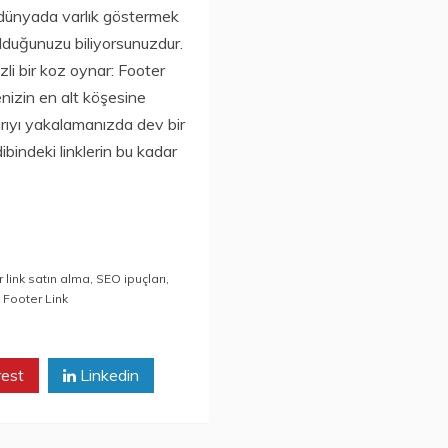
l dünyada varlık göstermek
olduğunuzu biliyorsunuzdur.
i bir koz oynar: Footer
enizin en alt köşesine
aşarıyı yakalamanızda dev bir
ibindeki linklerin bu kadar
r link satın alma
,
SEO ipuçları
,
 Footer Link
rest
Linkedin