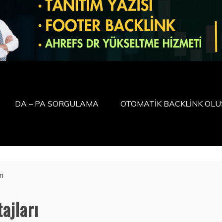
DA – PA SORGULAMA
OTOMATİK BACKLİNK OL
rı
ajları