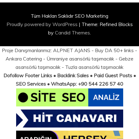
Tüm Hakları Saklıdır SEO Marketing
Proudly powered by WordPress
|
Theme: Refined Blocks
by
Candid Themes
.
Proje Danışmanlarımız:
ALPNET AJANS
- Buy DA 50+ links -
Ankara Catering
-
Ümraniye asansörlü taşımacılık
-
Gebze
asansörlü taşımacılık
-
Tuzla asansörlü taşımacılık
Dofollow Footer Links • Backlink Sales • Paid Guest Posts •
SEO Services • WhatsApp: +90 544 226 57 40