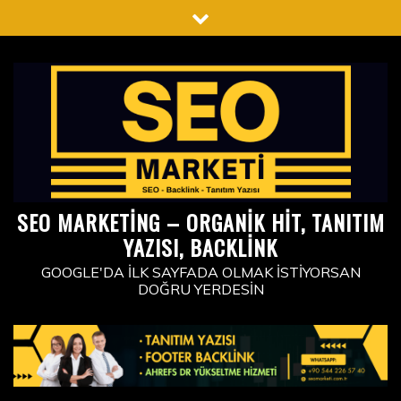
Skip
to
content
SEO MARKETING – ORGANIK HIT, TANITIM
YAZISI, BACKLINK
GOOGLE'DA İLK SAYFADA OLMAK İSTIYORSAN
DOĞRU YERDESIN