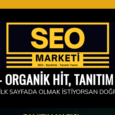
 ORGANIK HIT, TANITIM 
İLK SAYFADA OLMAK İSTIYORSAN DOĞ