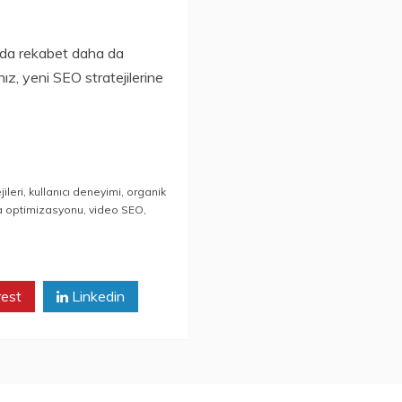
nda rekabet daha da
ız, yeni SEO stratejilerine
jileri
,
kullanıcı deneyimi
,
organik
a optimizasyonu
,
video SEO
,
rest
Linkedin