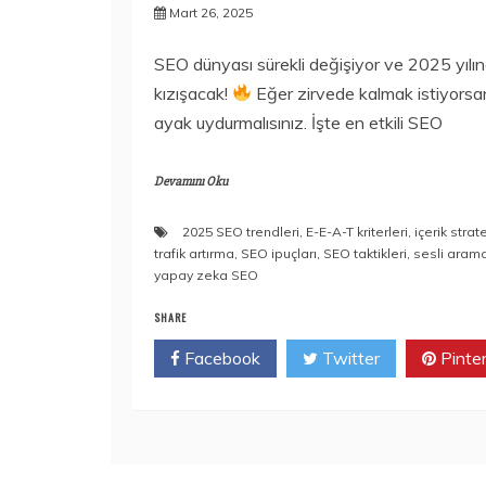
Mart 26, 2025
SEO dünyası sürekli değişiyor ve 2025 yılı
kızışacak!
Eğer zirvede kalmak istiyorsan
ayak uydurmalısınız. İşte en etkili SEO
Devamını Oku
2025 SEO trendleri
,
E-E-A-T kriterleri
,
içerik strate
trafik artırma
,
SEO ipuçları
,
SEO taktikleri
,
sesli aram
yapay zeka SEO
SHARE
Facebook
Twitter
Pinte