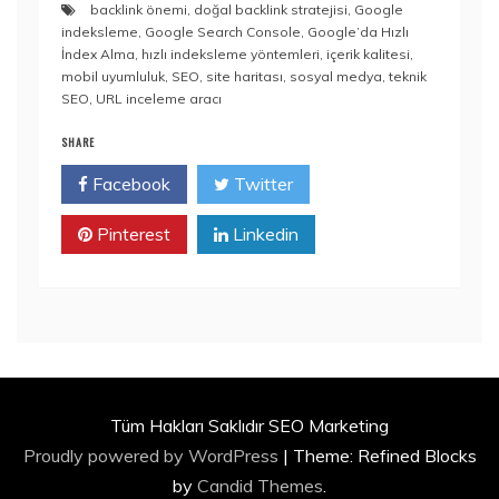
backlink önemi
,
doğal backlink stratejisi
,
Google
indeksleme
,
Google Search Console
,
Google’da Hızlı
İndex Alma
,
hızlı indeksleme yöntemleri
,
içerik kalitesi
,
mobil uyumluluk
,
SEO
,
site haritası
,
sosyal medya
,
teknik
SEO
,
URL inceleme aracı
SHARE
Facebook
Twitter
Pinterest
Linkedin
Tüm Hakları Saklıdır SEO Marketing
Proudly powered by WordPress
|
Theme: Refined Blocks
by
Candid Themes
.