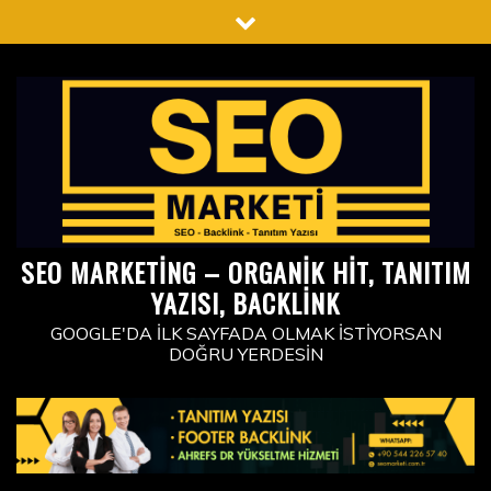
Skip
to
content
SEO MARKETING – ORGANIK HIT, TANITIM
YAZISI, BACKLINK
GOOGLE'DA İLK SAYFADA OLMAK İSTIYORSAN
DOĞRU YERDESIN