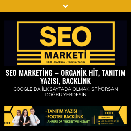
Skip
to
content
SEO MARKETING – ORGANIK HIT, TANITIM
YAZISI, BACKLINK
GOOGLE'DA İLK SAYFADA OLMAK İSTIYORSAN
DOĞRU YERDESIN