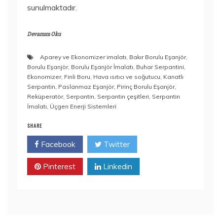
sunulmaktadır.
Devamını Oku
Aparey ve Ekonomizer imalatı
,
Bakır Borulu Eşanjör
,
Borulu Eşanjör
,
Borulu Eşanjör İmalatı
,
Buhar Serpantini
,
Ekonomizer
,
Finli Boru
,
Hava ısıtıcı ve soğutucu
,
Kanatlı
Serpantin
,
Paslanmaz Eşanjör
,
Pirinç Borulu Eşanjör
,
Reküperatör
,
Serpantin
,
Serpantin çeşitleri
,
Serpantin
İmalatı
,
Üçgen Enerji Sistemleri
SHARE
Facebook
Twitter
Pinterest
Linkedin