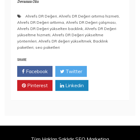
Devamını Oku
Ahrefs DR Değeri
,
Ahrefs DR Değeri artırma hizmeti
,
Ahrefs DR Değeri arttırma
,
Ahrefs DR Değeri çalışması
,
Ahrefs DR Değeri yükselten backlink
,
Ahrefs DR Değeri
yükseltme hizmeti
,
Ahrefs DR Değeri yükseltme
yöntemleri
,
Ahrefs DR değeri yükseltmek
,
Backlink
paketleri
,
seo paketleri
SHARE
Facebook
Twitter
Pinterest
Linkedin
Tüm Hakları Saklıdır SEO Marketing