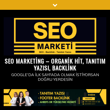
Skip
to
content
SEO MARKETING – ORGANIK HIT, TANITIM
YAZISI, BACKLINK
GOOGLE'DA İLK SAYFADA OLMAK İSTIYORSAN
DOĞRU YERDESIN