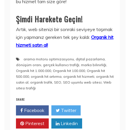
bu hizmet tam size göre!
Şimdi Harekete Geçin!
Artık, web sitenizi bir sonraki seviyeye taşımak
için yapmanız gereken tek şey kaldı:
Organik hit
hizmeti satın al!
arama motoru optimizasyonu
,
dijital pazarlama
,
dönüşüm oranı
,
gerçek kullanıcı trafiği
,
marka bilinirliği
,
Organik hit 1.000.000
,
Organik hit 100.000
,
Organik hit
500.000
,
organik hit artırma
,
organik hit hizmeti
,
organik hit
satın al
,
organik trafik
,
SEO
,
SEO uyumlu web sitesi
,
Web
sitesi trafiği
SHARE
Facebook
Twitter
Pinterest
Linkedin