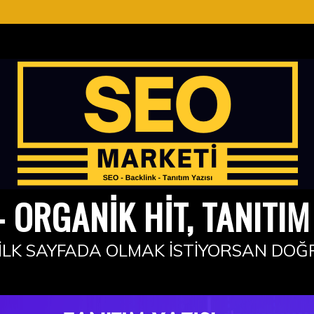
 ORGANIK HIT, TANITIM 
İLK SAYFADA OLMAK İSTIYORSAN DOĞ