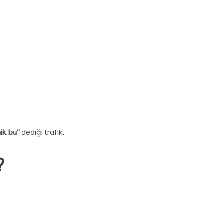
nik bu”
dediği trafik.
?