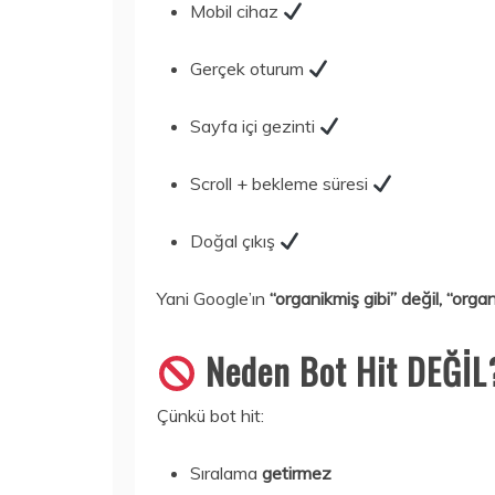
Mobil cihaz
Gerçek oturum
Sayfa içi gezinti
Scroll + bekleme süresi
Doğal çıkış
Yani Google’ın
“organikmiş gibi” değil, “orga
Neden Bot Hit DEĞİL
Çünkü bot hit:
Sıralama
getirmez