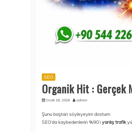
SEO
Organik Hit : Gerçek 
Ocak 26, 2026
admin
Şunu baştan söyleyeyim dostum:
SEO’da kaybedenlerin %90’ı
yanlış trafik
yü