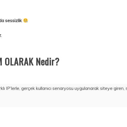
a sessizlik
z
.
M OLARAK Nedir?
rklı IP’lerle, gerçek kullanıcı senaryosu uygulanarak siteye gire