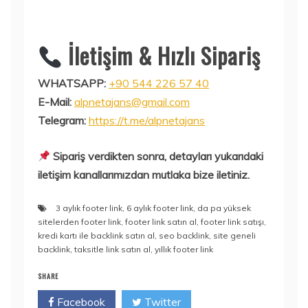
İletişim & Hızlı Sipariş
WHATSAPP:
+90 544 226 57 40
E-Mail:
alpnetajans@gmail.com
Telegram:
https://t.me/alpnetajans
Sipariş verdikten sonra, detayları yukarıdaki
iletişim kanallarımızdan mutlaka bize iletiniz.
3 aylık footer link
,
6 aylık footer link
,
da pa yüksek
sitelerden footer link
,
footer link satın al
,
footer link satışı
,
kredi kartı ile backlink satın al
,
seo backlink
,
site geneli
backlink
,
taksitle link satın al
,
yıllık footer link
SHARE
Facebook
Twitter