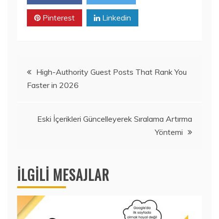
Pinterest
Linkedin
Yazı
High-Authority Guest Posts That Rank You
Faster in 2026
gezinmesi
Eski İçerikleri Güncelleyerek Sıralama Artırma
Yöntemi
İLGILI MESAJLAR