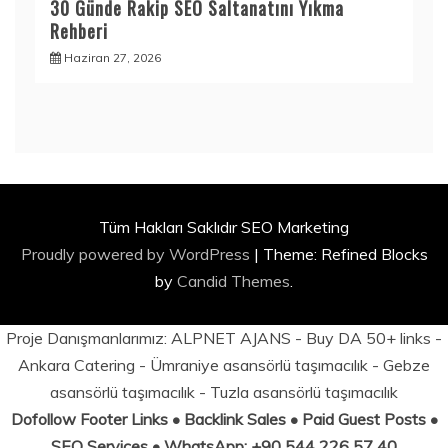
30 Günde Rakip SEO Saltanatını Yıkma
Rehberi
Haziran 27, 2026
Tüm Hakları Saklıdır SEO Marketing
Proudly powered by WordPress
|
Theme: Refined Blocks
by
Candid Themes
.
Proje Danışmanlarımız:
ALPNET AJANS
- Buy DA 50+ links -
Ankara Catering
-
Ümraniye asansörlü taşımacılık
-
Gebze
asansörlü taşımacılık
-
Tuzla asansörlü taşımacılık
Dofollow Footer Links • Backlink Sales • Paid Guest Posts •
SEO Services • WhatsApp: +90 544 226 57 40