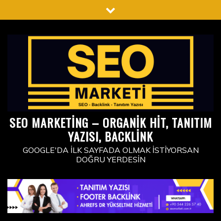
Skip
to
content
SEO MARKETING – ORGANIK HIT, TANITIM
YAZISI, BACKLINK
GOOGLE'DA İLK SAYFADA OLMAK İSTIYORSAN
DOĞRU YERDESIN