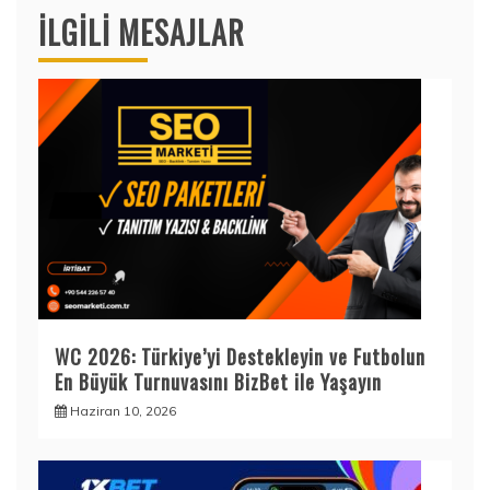
İLGILI MESAJLAR
WC 2026: Türkiye’yi Destekleyin ve Futbolun
En Büyük Turnuvasını BizBet ile Yaşayın
Haziran 10, 2026