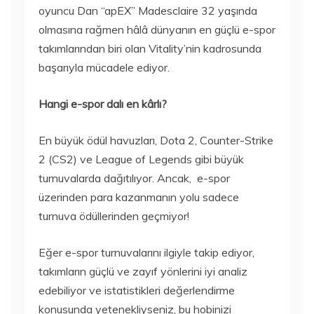
oyuncu Dan “apEX” Madesclaire 32 yaşında
olmasına rağmen hâlâ dünyanın en güçlü e-spor
takımlarından biri olan Vitality’nin kadrosunda
başarıyla mücadele ediyor.
Hangi e-spor dalı en kârlı?
En büyük ödül havuzları, Dota 2, Counter-Strike
2 (CS2) ve League of Legends gibi büyük
turnuvalarda dağıtılıyor. Ancak, e-spor
üzerinden para kazanmanın yolu sadece
turnuva ödüllerinden geçmiyor!
Eğer e-spor turnuvalarını ilgiyle takip ediyor,
takımların güçlü ve zayıf yönlerini iyi analiz
edebiliyor ve istatistikleri değerlendirme
konusunda yetenekliyseniz, bu hobinizi