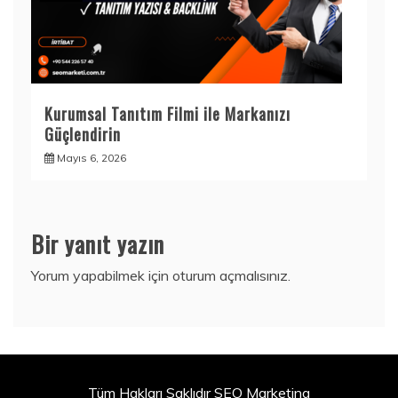
Kurumsal Tanıtım Filmi ile Markanızı
Güçlendirin
Mayıs 6, 2026
Bir yanıt yazın
Yorum yapabilmek için
oturum açmalısınız
.
Tüm Hakları Saklıdır SEO Marketing