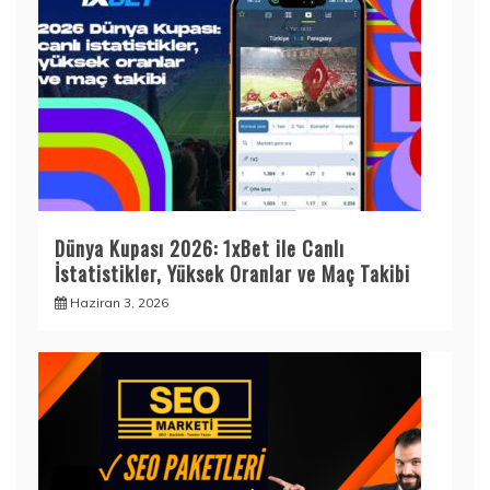
Dünya Kupası 2026: 1xBet ile Canlı
İstatistikler, Yüksek Oranlar ve Maç Takibi
Haziran 3, 2026