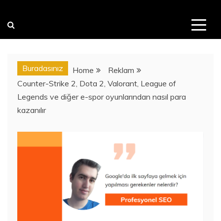
Buradasınız
Home
Reklam
Counter-Strike 2, Dota 2, Valorant, League of
Legends ve diğer e-spor oyunlarından nasıl para
kazanılır