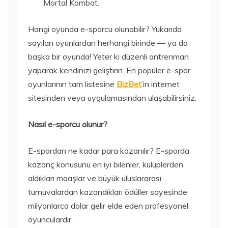
Mortal Kombat.
Hangi oyunda e-sporcu olunabilir? Yukarıda
sayılan oyunlardan herhangi birinde — ya da
başka bir oyunda! Yeter ki düzenli antrenman
yaparak kendinizi geliştirin. En popüler e-spor
oyunlarının tam listesine
BizBet
’in internet
sitesinden veya uygulamasından ulaşabilirsiniz.
Nasıl e-sporcu olunur?
E-spordan ne kadar para kazanılır? E-sporda
kazanç konusunu en iyi bilenler, kulüplerden
aldıkları maaşlar ve büyük uluslararası
turnuvalardan kazandıkları ödüller sayesinde
milyonlarca dolar gelir elde eden profesyonel
oyunculardır.