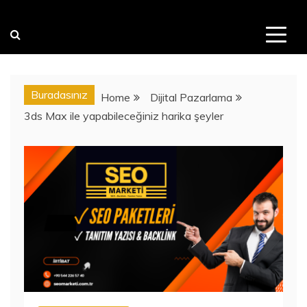
Buradasınız
Home
Dijital Pazarlama
3ds Max ile yapabileceğiniz harika şeyler