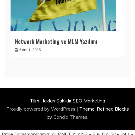
Network Marketing ve MLM Yazılımı
Ekim 1, 2025
Tüm Hakları Saklıdır SEO Marketing
Proudly powered by WordPress
|
Theme: Refined Blocks
by
Candid Themes
.
Proje Danışmanlarımız:
ALPNET AJANS
- Buy DA 50+ links -