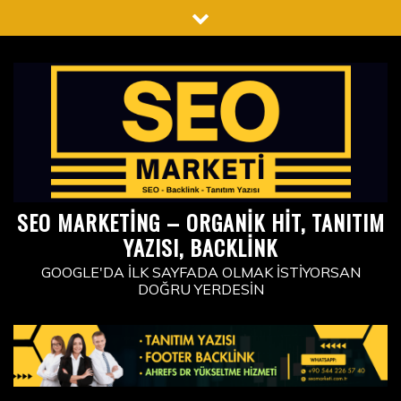
Skip
to
content
SEO MARKETING – ORGANIK HIT, TANITIM
YAZISI, BACKLINK
GOOGLE'DA İLK SAYFADA OLMAK İSTIYORSAN
DOĞRU YERDESIN