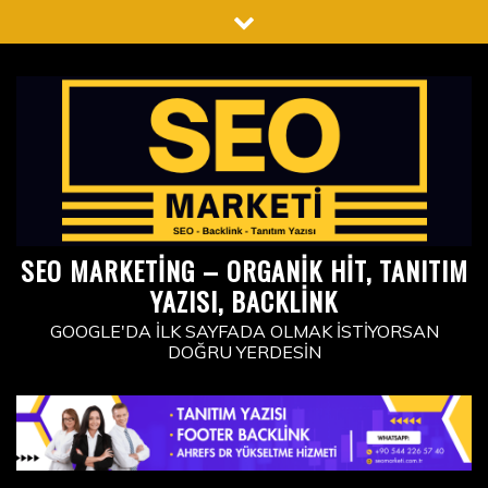
Skip
to
content
SEO MARKETING – ORGANIK HIT, TANITIM
YAZISI, BACKLINK
GOOGLE'DA İLK SAYFADA OLMAK İSTIYORSAN
DOĞRU YERDESIN