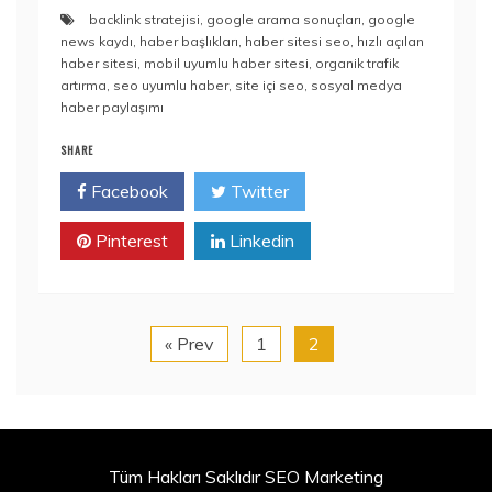
backlink stratejisi
,
google arama sonuçları
,
google
news kaydı
,
haber başlıkları
,
haber sitesi seo
,
hızlı açılan
haber sitesi
,
mobil uyumlu haber sitesi
,
organik trafik
artırma
,
seo uyumlu haber
,
site içi seo
,
sosyal medya
haber paylaşımı
SHARE
Facebook
Twitter
Pinterest
Linkedin
« Prev
1
2
Tüm Hakları Saklıdır SEO Marketing