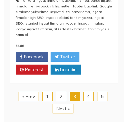
ankara inşaat firmaları
,
backlink hizmeti
,
bursa inşaat
firmaları
,
en iyi backlink hizmetleri
,
footer backlink
,
Google
sıralama yükseltme
,
inşaat dijital pazarlama
,
inşaat
firmaları için SEO
,
inşaat sektörü tanıtım yazısı
,
İnşaat
SEO
,
istanbul inşaat firmaları
,
kocaeli inşaat firmaları
,
Konya inşaat firmaları
,
SEO destek hizmeti
,
tanıtım yazısı
satın al
SHARE
Facebook
Twitter
Pinterest
Linkedin
« Prev
1
2
3
4
5
Next »