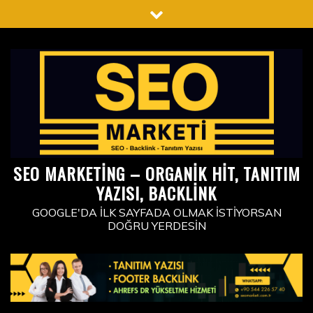
Skip
to
content
SEO MARKETING – ORGANIK HIT, TANITIM
YAZISI, BACKLINK
GOOGLE'DA İLK SAYFADA OLMAK İSTIYORSAN
DOĞRU YERDESIN